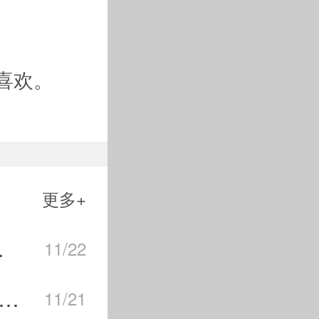
喜欢。
更多+
退款流程介绍
11/22
荣耀新赛季新增亲密关系有哪些？新亲密关系系统攻略
11/21