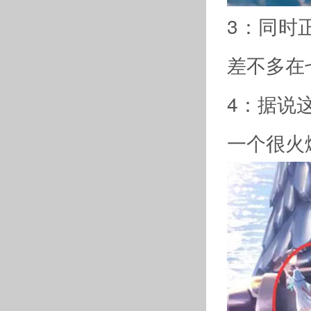
3：同时
差不多在
4：据说
一个很火