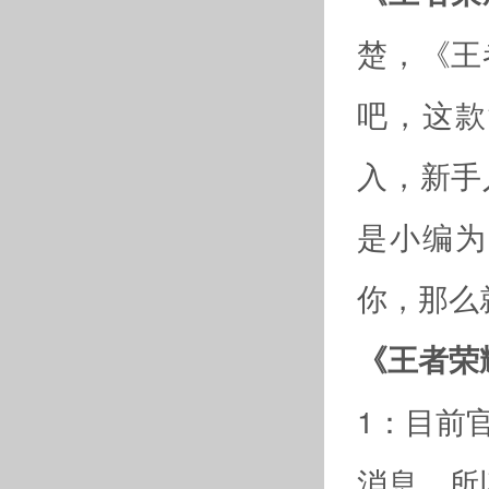
楚，《王
吧，这款
入，新手
是小编为
你，那么
《王者荣
1：目前
消息，所