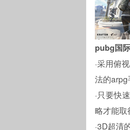
pubg国
·采用俯视
法的arp
·只要快
略才能取
·3D超