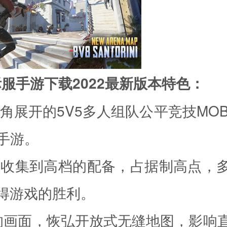
际服手游下载2022最新版本特色：
角展开的5V5多人组队公平竞技MOB
g手游。
速收集到高档的配备，占据制高点，
得游戏的胜利。
清的画面，恢弘开放式无缝地图，影响