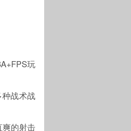
A+FPS玩
多种战术战
直爽的射击