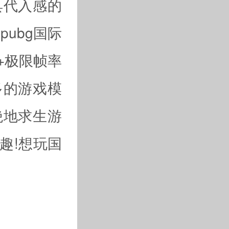
具代入感的
ubg国际
+极限帧率
多的游戏模
绝地求生游
趣!想玩国