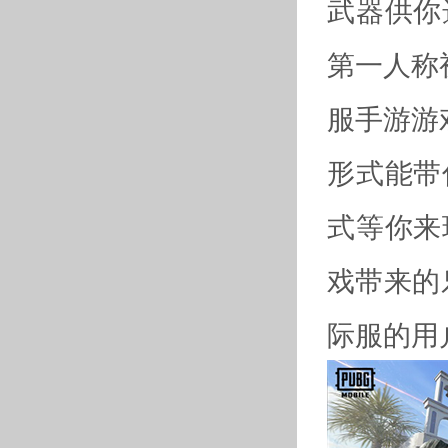
武器供你
第一人称
服手游游
形式能带
式等你来
戏带来的
际服的用