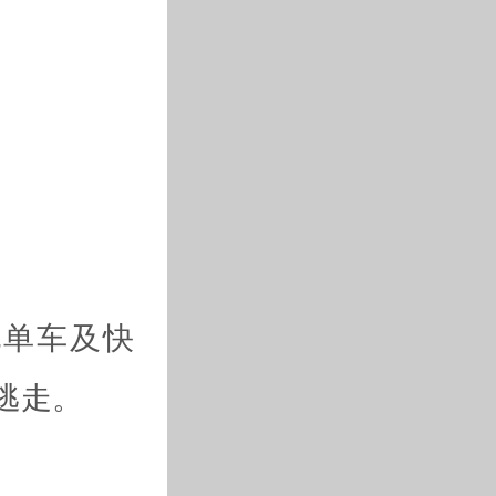
电单车及快
逃走。