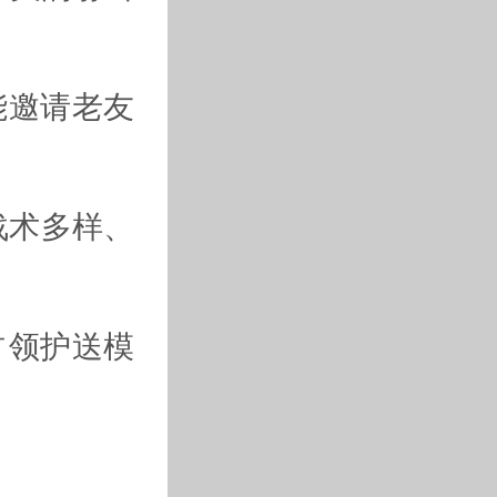
能邀请老友
战术多样、
占领护送模