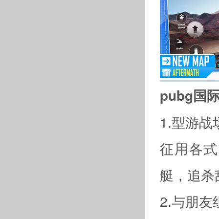
pubg国
1.型游战
征用各式
艇，追杀
2.与朋友