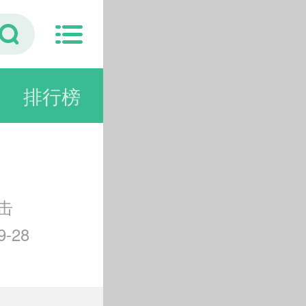
排行榜
击
-28