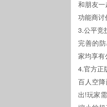
和朋友一
功能商讨
3.公平竞
完善的防
家均享有
4.官方正
百人空降
出!玩家