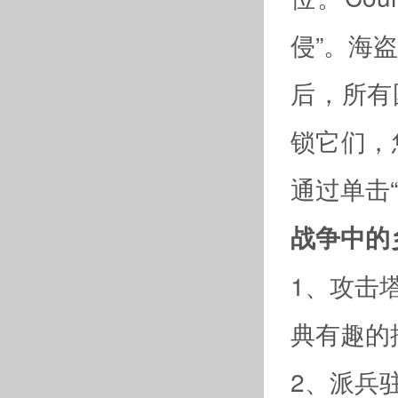
侵”。海
后，所有
锁它们，
通过单击
战争中的
1、攻击
典有趣的
2、派兵