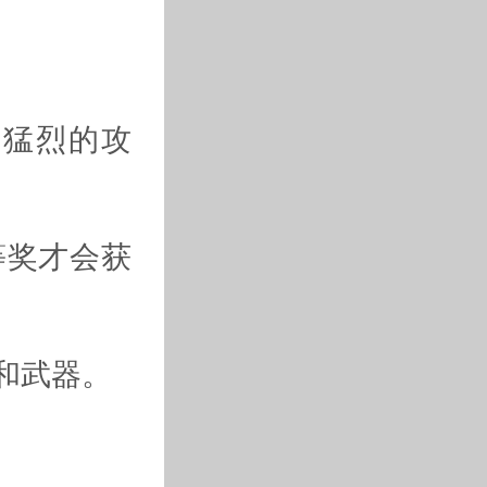
次猛烈的攻
等奖才会获
和武器。