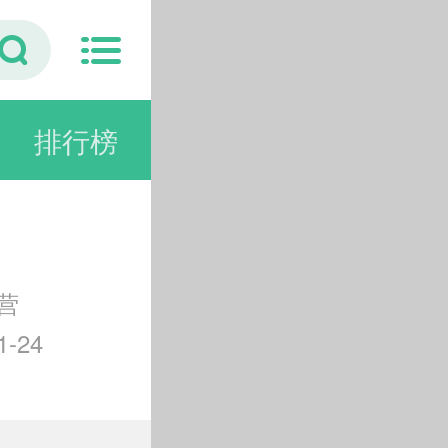
排行榜
营
-24