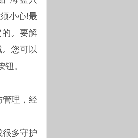
须小心!最
定的。要解
域。您可以
按钮。
防管理，经
成很多守护