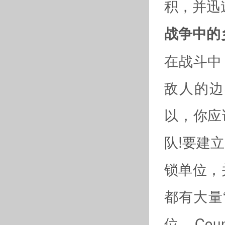
积，并迅
战争中的
在战斗中
敌人的边
以，你应
队!要建
锁单位，
都有大量
位。Cou